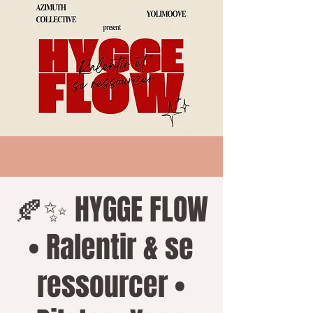
🍂✨ HYGGE FLOW
• Ralentir & se
ressourcer •