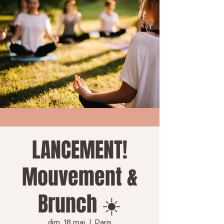
LANCEMENT!
Mouvement &
Brunch ☀️
dim. 18 mai
  |  
Paris