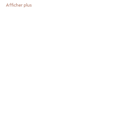
Afficher plus
Retour en haut
Nous suivre