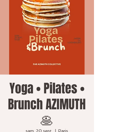
Yoga • Pilates •
Brunch AZIMUTH
🥞
sam. 20 sept.
  |  
Paris